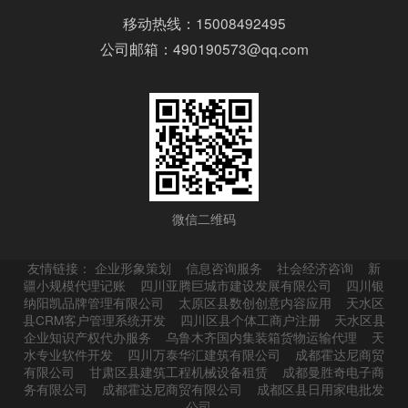
移动热线：15008492495
公司邮箱：490190573@qq.com
微信二维码
友情链接：
企业形象策划
信息咨询服务
社会经济咨询
新
疆小规模代理记账
四川亚腾巨城市建设发展有限公司
四川银
纳阳凯品牌管理有限公司
太原区县数创创意内容应用
天水区
县CRM客户管理系统开发
四川区县个体工商户注册
天水区县
企业知识产权代办服务
乌鲁木齐国内集装箱货物运输代理
天
水专业软件开发
四川万泰华汇建筑有限公司
成都霍达尼商贸
有限公司
甘肃区县建筑工程机械设备租赁
成都曼胜奇电子商
务有限公司
成都霍达尼商贸有限公司
成都区县日用家电批发
公司