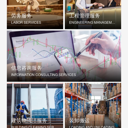
劳务服务
工程管理服务
LABOR SERVICES
ENGINEERING MANAGEMENT SERVICES
信息咨询服务
INFORMATION CONSULTING SERVICES
建筑物清洁服务
装卸搬运
BUILDING CLEANING SERVICES
LOADING AND UNLOADING